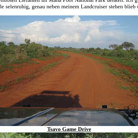
inlosen Elefanten im Mana Pool National Park denken. Ich gl
Bulle selenruhig, genau neben meinem Landcruiser stehen blieb
Tsavo Game Drive