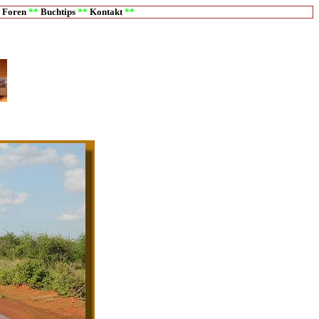
*
Foren
**
Buchtips
**
Kontakt
**