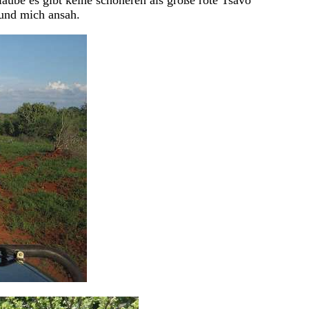
aube es gibt keine schöneren als große rote Tsavo
 und mich ansah.