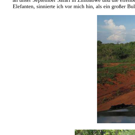
an unser September Safari in Zimbabwe und die elfenbe
Elefanten, sinnierte ich vor mich hin, als ein großer 